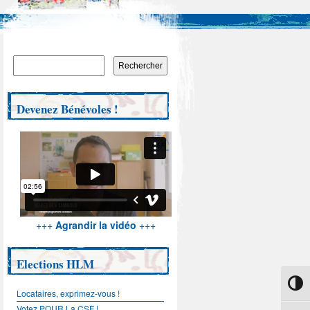
Rechercher :
Devenez Bénévoles !
+++
Agrandir la vidéo
+++
Elections HLM
Passe
Locataires, exprimez-vous !
Votez POUR La CSF !