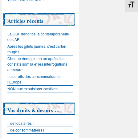
Change
Articles récents
La CSF dénonce la contemporanéité
des APL !
Après les gilets jaunes, c’est carton
rouge !
Chèque énergie : un an après, les
constats sont là et les interrogations
demeurent !
Les droits des consommateurs et
l’Europe
NON aux expulsions locatives !
Vos droits & devoirs …
.. de locataires !
.. de consommateurs !