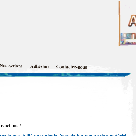
66
Nos actions
Adhésion
Contactez-nous
os actions !
vez la possibilité de soutenir l’association par un don matériel